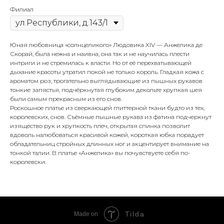
Филиал
Юная любовница «солнцеликого» Людовика XIV — Анжелика де
Скорай, была нежна и наивна, она так и не научилась плести
интриги и не стремилась к власти. Но от её перехватывающей
дыхание красоты утратил покой не только король. Гладкая кожа с
ароматом роз, трогательно выглядывающие из пышных рукавов
тонкие запястья, подчёркнутая глубоким декольте хрупкая шея
были самым прекрасным из его снов.
Роскошное платье из сверкающей глиттерной ткани будто из тех,
королевских, снов. Съёмные пышные рукава из фатина подчеркнут
изящество рук и хрупкость плеч, открытая спинка позволит
вдоволь налюбоваться красивой кожей, короткая юбка порадует
обладательниц стройных длинных ног и акцентирует внимание на
тонкой талии. В платье «Анжелика» вы почувствуете себя по-
королевски.
Tilda
Made on