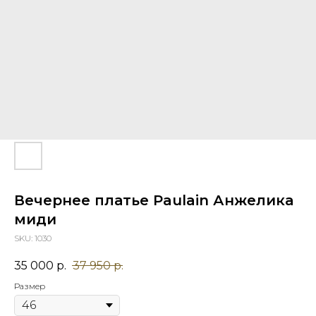
Вечернее платье Paulain Анжелика
миди
SKU:
1030
35 000
р.
37 950
р.
Размер