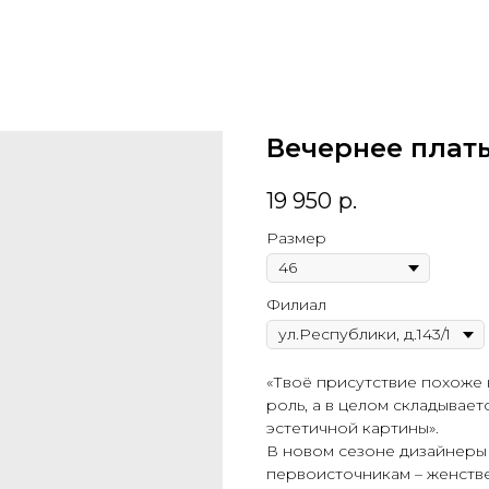
Вечернее плат
19 950
р.
Размер
Филиал
«Твоё присутствие похоже 
роль, а в целом складывае
эстетичной картины».
В новом сезоне дизайнеры 
первоисточникам – женстве