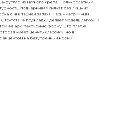
ье-футляр из мягкого крепа. Полукорсетный
турность, подчеркивая силуэт без лишних
юбка с имитацией запаха и асимметричным
 Отсутствие подкладки делает модель лёгкой и
том её архитектурную форму. Это платье
оторая умеет ценить классику, но в
с акцентом на безупречный крой и