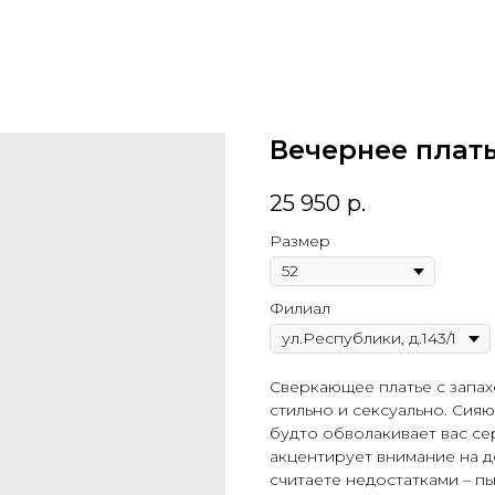
Вечернее плать
25 950
р.
Размер
Филиал
Сверкающее платье с запах
стильно и сексуально. Сия
будто обволакивает вас с
акцентирует внимание на до
считаете недостатками – п