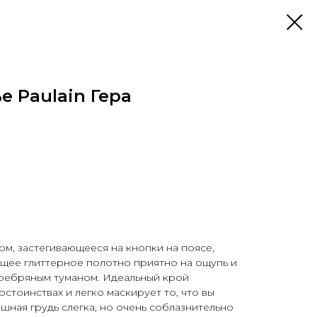
е Paulain Гера
ом, застегивающееся на кнопки на поясе,
ющее глиттерное полотно приятно на ощупь и
еребряным туманом. Идеальный крой
стоинствах и легко маскирует то, что вы
ышная грудь слегка, но очень соблазнительно