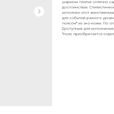
шармом: платье отлично са
достоинствах. Стилистичес
исполнен этот женственны
для событий разного уров
поясом* из эко-кожи. По сп
Доступные для исполнения ц
*пояс приобретается отде