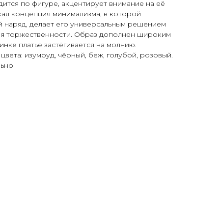
дится по фигуре, акцентирует внимание на её
кая концепция минимализма, в которой
й наряд, делает его универсальным решением
ня торжественности. Образ дополнен широким
инке платье застёгивается на молнию.
вета: изумруд, чёрный, беж, голубой, розовый.
льно